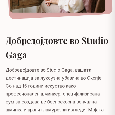
Добредојдовте во Studio
Gaga
Добредојдовте во Studio Gaga, вашата
дестинација за луксузна убавина во Скопје.
Со над 15 години искуство како
професионален шминкер, специјализирана
сум за создавање беспрекорна венчална
шминка и врвни гламурозни изгледи. Мојата