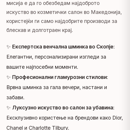
мисија е да го обезбедам најдоброто
искуство во козметички салон во Македонија,
користејќи ги само најдобрите производи за
блескав и долготраен крај.
✨
Експертска венчална шминка во Скопје
:
Елегантни, персонализирани изгледи за
вашите најпосебни моменти.
✨
Професионални гламурозни стилови
:
Врвна шминка за гала вечери, настани и
забави.
✨
Луксузно искуство во салон за убавина
:
Ексклузивно користење на брендови како Dior,
Chanel и Charlotte Tilbury.