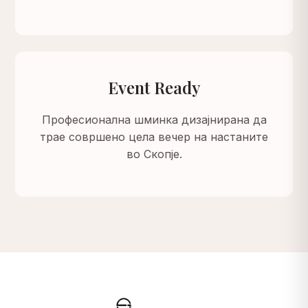
Event Ready
Професионална шминка дизајнирана да
трае совршено цела вечер на настаните
во Скопје.