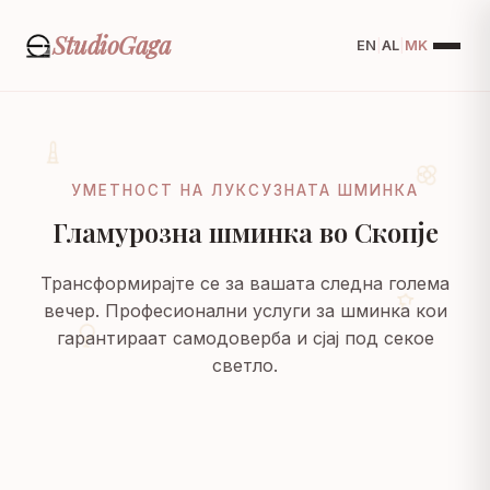
Studio
Gaga
EN
|
AL
|
MK
УМЕТНОСТ НА ЛУКСУЗНАТА ШМИНКА
Гламурозна шминка во Скопје
Трансформирајте се за вашата следна голема
вечер. Професионални услуги за шминка кои
гарантираат самодоверба и сјај под секое
светло.