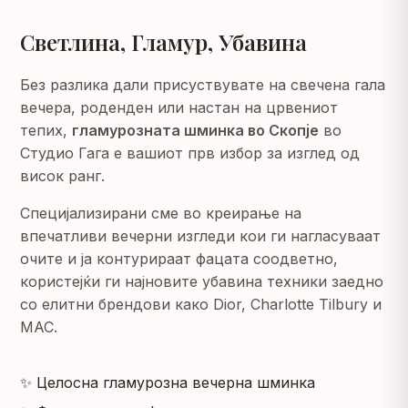
Светлина, Гламур, Убавина
Без разлика дали присуствувате на свечена гала
вечера, роденден или настан на црвениот
тепих,
гламурозната шминка во Скопје
во
Студио Гага е вашиот прв избор за изглед од
висок ранг.
Специјализирани сме во креирање на
впечатливи вечерни изгледи кои ги нагласуваат
очите и ја контурираат фацата соодветно,
користејќи ги најновите убавина техники заедно
со елитни брендови како Dior, Charlotte Tilbury и
MAC.
✨ Целосна гламурозна вечерна шминка