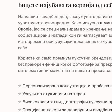
Бидете најубавата верзија од се
На вашиот свадбен ден, заслужувате да изгл
чувствувате извонредно. Како искусна
шминк
Скопје
, јас се специјализирам во креирање н
софистицирани изгледи кои ги нагласуваат в
истовремено осигурувајќи дека сепак се чув
себе.
Користејќи само премиум луксузни брендов
беспрекорен финиш кој се фотографира прек
сите емотивни моменти на вашата прослава.
✨ Персонализирана консултација и проба за
✨ Услуги во студио или на терен
✨ Висококвалитетни, долготрајни луксузни 
✨ Специјални пакети за деверуши и свадбена