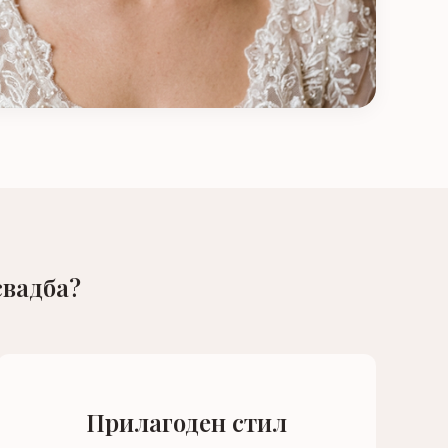
свадба?
Прилагоден стил