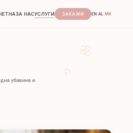
ЧЕТНА
ЗА НАС
УСЛУГИ
ЗАКАЖИ
EN
AL
MK
|
|
одна убавина и