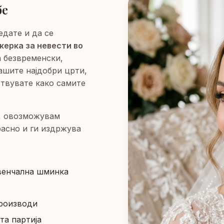
бе
едате и да се
ерка за невести во
а безвременски,
ашите најдобри црти,
ствувате како самите
и, овозможувам
расно и ги издржува
 венчална шминка
производи
та партија